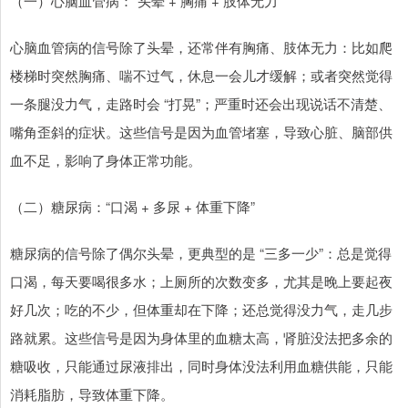
（一）心脑血管病：“头晕 + 胸痛 + 肢体无力”
心脑血管病的信号除了头晕，还常伴有胸痛、肢体无力：比如爬
楼梯时突然胸痛、喘不过气，休息一会儿才缓解；或者突然觉得
一条腿没力气，走路时会 “打晃”；严重时还会出现说话不清楚、
嘴角歪斜的症状。这些信号是因为血管堵塞，导致心脏、脑部供
血不足，影响了身体正常功能。
（二）糖尿病：“口渴 + 多尿 + 体重下降”
糖尿病的信号除了偶尔头晕，更典型的是 “三多一少”：总是觉得
口渴，每天要喝很多水；上厕所的次数变多，尤其是晚上要起夜
好几次；吃的不少，但体重却在下降；还总觉得没力气，走几步
路就累。这些信号是因为身体里的血糖太高，肾脏没法把多余的
糖吸收，只能通过尿液排出，同时身体没法利用血糖供能，只能
消耗脂肪，导致体重下降。