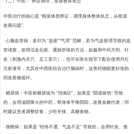
（二）中医：“辨证调理，改善整体状态”
中医治疗的核心是 “根据体质辨证，调理身体整体状态，从根源
改善问题”。
· 心脑血管病：多归为 “血瘀”“气滞” 范畴，若为气血瘀滞导致的血
管堵塞，使用活血化瘀、通脉舒络的方法，如服用中药方剂、针
灸（刺激内关穴、足三里穴），也可在医生指导下配合使用丹红
注射液等，尤其在中西医结合治疗脑病时，这类药物能更好地协
同改善微循环。
· 糖尿病：中医称糖尿病为 “消渴症”，如果是 “阴虚燥热” 导致
的，会用滋阴降火的中药，帮身体平衡阴阳，改善血糖代谢；同
时建议患者调整饮食，少吃辛辣、高糖食物。
· 颈椎病：如果是 “经络不通、气血不足” 导致的，会用针灸、推