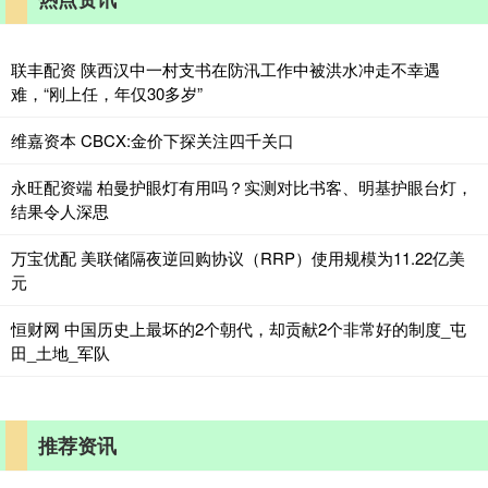
联丰配资 陕西汉中一村支书在防汛工作中被洪水冲走不幸遇
难，“刚上任，年仅30多岁”
维嘉资本 CBCX:金价下探关注四千关口
永旺配资端 柏曼护眼灯有用吗？实测对比书客、明基护眼台灯，
结果令人深思
万宝优配 美联储隔夜逆回购协议（RRP）使用规模为11.22亿美
元
恒财网 中国历史上最坏的2个朝代，却贡献2个非常好的制度_屯
田_土地_军队
推荐资讯