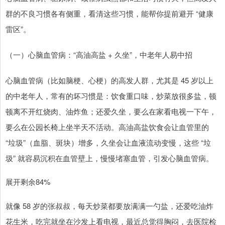
群的不良习惯各有侧重，看清这些习惯，能帮你提前避开 “健康
雷区”。
（一）心脑血管病：“高油高盐 + 久坐”，中老年人易中招
心脑血管病（比如脑梗、心梗）的高发人群，尤其是 45 岁以上
的中老年人，常有的坏习惯是：饮食重口味，炒菜放很多盐，顿
顿离不开红烧肉、油炸鱼；还爱久坐，要么在家看电视一下午，
要么在公园长椅上坐半天不活动。高油高盐饮食会让血管里的
“垃圾”（血脂、斑块）增多，久坐会让血液流动变慢，这些 “垃
圾” 就容易沉积在血管壁上，慢慢堵塞血管，引发心脑血管病。
展开剩余84%
就像 58 岁的张叔叔，每天炒菜都要放满满一勺盐，还爱吃油炸
花生米，吃完就坐在沙发上看电视，最近总觉得胸闷，去医院检