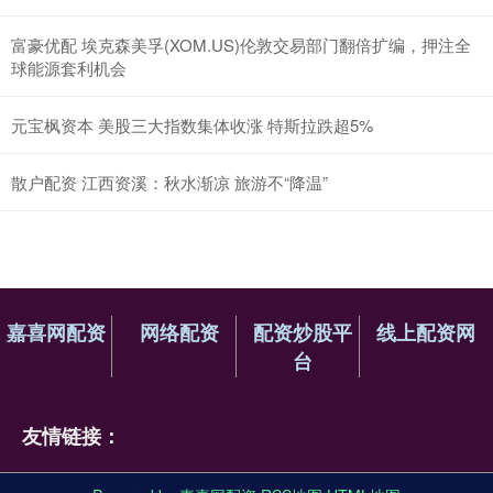
富豪优配 埃克森美孚(XOM.US)伦敦交易部门翻倍扩编，押注全
球能源套利机会
元宝枫资本 美股三大指数集体收涨 特斯拉跌超5%
散户配资 江西资溪：秋水渐凉 旅游不“降温”
嘉喜网配资
网络配资
配资炒股平
线上配资网
台
友情链接：