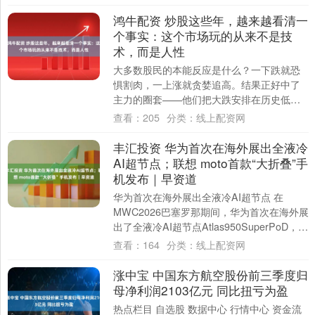
鸿牛配资 炒股这些年，越来越看清一
个事实：这个市场玩的从来不是技
术，而是人性
大多数股民的本能反应是什么？一下跌就恐
惧割肉，一上涨就贪婪追高。结果正好中了
主力的圈套——他们把大跌安排在历史低
位，让散户在恐慌中交出带血的筹码；把大
查看：
205
分类：
线上配资网
涨放在高位....
丰汇投资 华为首次在海外展出全液冷
AI超节点；联想 moto首款“大折叠”手
机发布｜早资道
华为首次在海外展出全液冷AI超节点 在
MWC2026巴塞罗那期间，华为首次在海外展
出了全液冷AI超节点Atlas950SuperPoD，以
及业界首款通算超节点T....
查看：
164
分类：
线上配资网
涨中宝 中国东方航空股份前三季度归
母净利润2103亿元 同比扭亏为盈
热点栏目 自选股 数据中心 行情中心 资金流