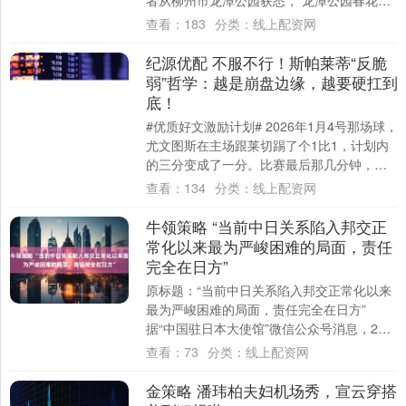
者从柳州市龙潭公园获悉， 龙潭公园春花岛
的李花已进入盛花期， 缀满洁白花....
查看：
183
分类：
线上配资网
纪源优配 不服不行！斯帕莱蒂“反脆
弱”哲学：越是崩盘边缘，越要硬扛到
底！
#优质好文激励计划# 2026年1月4号那场球，
尤文图斯在主场跟莱切踢了个1比1，计划内
的三分变成了一分。比赛最后那几分钟，球
场里的空气估计都快凝固了，球迷们从....
查看：
134
分类：
线上配资网
牛领策略 “当前中日关系陷入邦交正
常化以来最为严峻困难的局面，责任
完全在日方”
原标题：“当前中日关系陷入邦交正常化以来
最为严峻困难的局面，责任完全在日方”
据“中国驻日本大使馆”微信公众号消息，2月
10日，中国驻日本大使馆举办2026年新....
查看：
73
分类：
线上配资网
金策略 潘玮柏夫妇机场秀，宣云穿搭