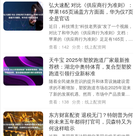
弘大速配 对比《供应商行为准则》：
苹果165页涵盖方方面面，华为仅7页
全是官话
近日，科技博主“科技老男孩”发了一个视频，
对比了和华为的《供应商行为准则》文档：
苹果的《供应商行为准则》足足有165页，内
容涵盖了从人权、结社自由，到工作时
查看：
142
分类：
线上配资网
长、....
天牛宝 2025年塑胶跑道厂家最新推
荐榜：湖北中奥特体育，复合型塑胶
跑道引领行业新标准
随着全民健身意识的提升和体育设施建设需
求的不断增加，塑胶跑道市场在2025年迎来
了新的发展机遇。然而，市场中产品质量参
差不齐、环保标准不一以及售后服务不完善
查看：
138
分类：
线上配资网
等问....
东方财富配资 退税无门？特朗普为何
称未来五年都得打官司，贝森特又为
何这样暗示