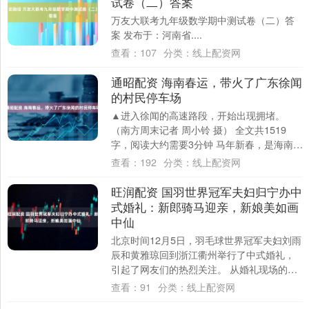
试卷（二）答案
万友大联考九年级数学期中测试卷（二）答
案 发布于：河南省....
查看：
107
分类：
线上配资网
通昭配资 海南春运，带火了广东徐闻
的村民停车场
▲进入徐闻的高速路段，开始出现拥堵。
（南方周末记者 周小铃 摄） 全文共1519
字，阅读大约需要3分钟 马年新春，是海南封
关后的头个春节，往返机票比往年飙升了
查看：
192
分类：
线上配资网
两....
旺润配资 国羽世界冠军夫妇归宁办中
式婚礼：新郎骑马迎亲，新娘美如画
中仙
北京时间12月5日，羽毛球世界冠军夫妇刘雨
辰和黄雅琼回到浙江衢州举行了中式婚礼，
引起了网友们的热烈关注。 从婚礼现场的照
片来看，刘雨辰骑马前去接亲，而黄雅琼则
查看：
91
分类：
线上配资网
穿....