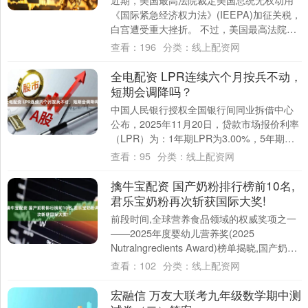
近期，美国最高法院裁定美国总统无权动用
《国际紧急经济权力法》(IEEPA)加征关税，
白宫遭受重大挫折。 不过，美国最高法院将
退税问题留给了下级法院。 美国总统特....
查看：
196
分类：
线上配资网
全电配资 LPR连续六个月按兵不动，
短期会调降吗？
中国人民银行授权全国银行间同业拆借中心
公布，2025年11月20日，贷款市场报价利率
（LPR）为：1年期LPR为3.00%，5年期以
上LPR为3.50%。两个期....
查看：
95
分类：
线上配资网
擒牛宝配资 国产奶粉排行榜前10名,
君乐宝奶粉再次斩获国际大奖!
前段时间,全球营养食品领域的权威奖项之一
——2025年度婴幼儿营养奖(2025
Nutralngredients Award)榜单揭晓,国产奶粉
排行榜前10名[....
查看：
102
分类：
线上配资网
宏融信 万友大联考九年级数学期中测