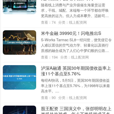
随着线上消费与产业升级催生海量货运需
求，干线、城配、末端每一个环节都在呼唤
更高效的运力。但人力成本攀升、适龄司机
短缺、运营效率逼近天花板、复杂场景下的
查看：
74
分类：
线上配资网
安全合规压....
米牛金融 39990元！闪电推出S
S-Works Tarmac SL8一经问世，便凭借它令
人难以置信的空气动力学、轻量化以及骑行
质感的融合成为了人们心中梦幻般的公路
车。它赢得了五大古典赛、世锦赛....
查看：
194
分类：
线上配资网
泸深A融通 英国30年期国债收益率上
涨11个基点至5.76%
每经AI快讯，5月5日，英国30年期国债收益
率上涨11个基点至5.76%，为1998年以来最
高水平。....
查看：
90
分类：
线上配资网
股王配资 三国演义中，张郃明明在上
半场处处被虐，怎么下半场就成了名