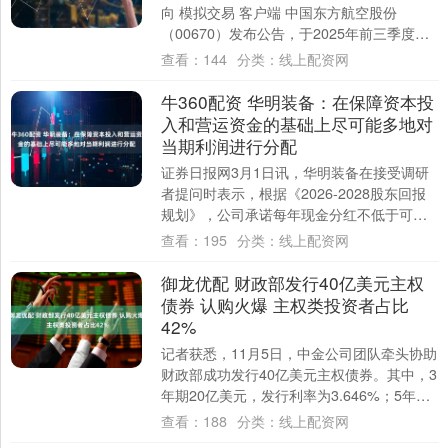
向 模拟交易 客户端 中国东方航空股份
（00670）发布公告，于2025年前三季度，
该集团取得营业收入1064.14....
查看：
144
分类：
线上配资网
牛360配资 华明装备：在保障资本投
入和营运资金的基础上尽可能多地对
当期利润进行分配
证券日报网3月1日讯，华明装备在接受调研
者提问时表示，根据《2026-2028股东回报
规划》，公司承诺每年现金分红不低于可分
配利润的60%。公司分红原则始终是在....
查看：
195
分类：
线上配资网
御龙优配 财政部发行40亿美元主权
债券 认购火爆 主权类投资者占比
42%
记者获悉，11月5日，中金公司团队牵头协助
财政部成功发行40亿美元主权债券。其中，3
年期20亿美元，发行利率为3.646%；5年期
20亿美元，发行利率为3.78....
查看：
188
分类：
线上配资网