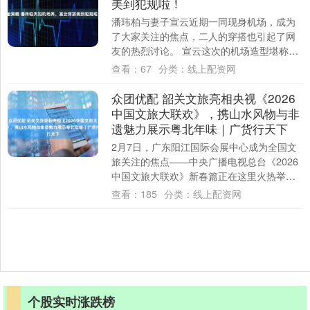
美到犯规啦！
潘玮柏与妻子宣云近期一同现身机场，成为
了大家关注的焦点，二人的穿搭也引起了网
友的热烈讨论。 宣云这次的机场造型堪称时
尚典范。她的中长发自然披散，黑色发丝光
查看：
67
分类：
线上配资网
泽十足....
众团优配 韶关文旅亮相央视《2026
中国文旅大联欢》，携山水风物与非
遗魅力展示粤北年味｜广货行天下
2月7日，广东阳江国际会展中心成为全国文
旅关注的焦点——中央广播电视总台《2026
中国文旅大联欢》新春篇正在这里火热举
行。此刻，韶关展区以其独具特色的“山水风
查看：
185
分类：
线上配资网
物....
个股实时涨跌榜