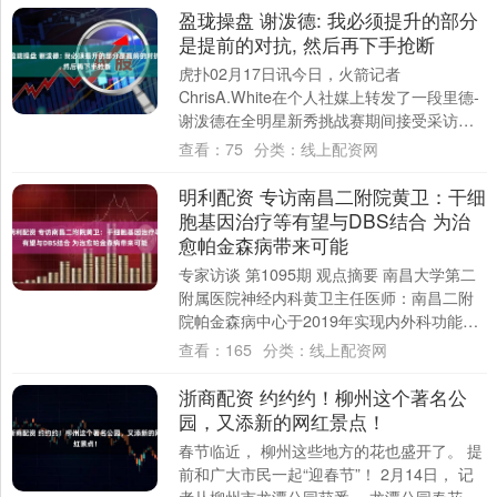
盈珑操盘 谢泼德: 我必须提升的部分
是提前的对抗, 然后再下手抢断
虎扑02月17日讯今日，火箭记者
ChrisA.White在个人社媒上转发了一段里德-
谢泼德在全明星新秀挑战赛期间接受采访的
片段。 里德-谢泼德在谈到自己防守端执....
查看：
75
分类：
线上配资网
明利配资 专访南昌二附院黄卫：干细
胞基因治疗等有望与DBS结合 为治
愈帕金森病带来可能
专家访谈 第1095期 观点摘要 南昌大学第二
附属医院神经内科黄卫主任医师：南昌二附
院帕金森病中心于2019年实现内外科功能区
一体化。DBS手术能有效改善中晚期....
查看：
165
分类：
线上配资网
浙商配资 约约约！柳州这个著名公
园，又添新的网红景点！
春节临近， 柳州这些地方的花也盛开了。 提
前和广大市民一起“迎春节”！ 2月14日， 记