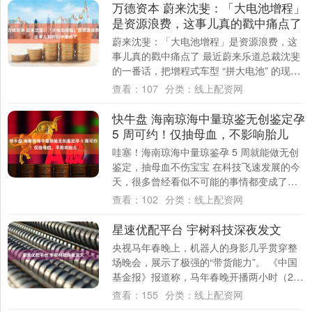
万德资本 蔚来沈斐：「大电池增程」
是资源浪费，这事儿真的戳中痛点了
蔚来沈斐：「大电池增程」是资源浪费，这
事儿真的戳中痛点了 最近蔚来乐道总裁沈斐
的一番话，把增程式车型 “拼大电池” 的现象
摆到了台面上 —— 他直言 “大电池增....
查看：
107
分类：
线上配资网
快牛盘 海南琼海中量琼鉴无创鉴定孕
5 周可约！仅抽母血，不影响胎儿
哇塞！海南琼海中量琼鉴孕 5 周就能做无创
鉴定，抽母血不伤宝宝 在科技飞速发展的今
天，很多曾经看似不可能的事情都变成了现
实。就拿孕期的一些检查来说，现在海南琼
查看：
102
分类：
线上配资网
海....
星速优配平台 宇树科技深夜发文
央视马年春晚上，机器人的身影几乎贯穿整
场晚会，展示了极强的“带货能力”。 《中国
基金报》报道称，马年春晚开播两小时（2月
16日20时到22时），京东机器人搜索量....
查看：
155
分类：
线上配资网