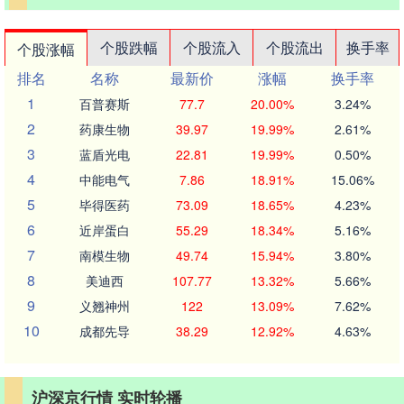
个股跌幅
个股流入
个股流出
换手率
个股涨幅
排名
名称
最新价
涨幅
换手率
1
百普赛斯
77.7
20.00%
3.24%
2
药康生物
39.97
19.99%
2.61%
3
蓝盾光电
22.81
19.99%
0.50%
4
中能电气
7.86
18.91%
15.06%
5
毕得医药
73.09
18.65%
4.23%
6
近岸蛋白
55.29
18.34%
5.16%
7
南模生物
49.74
15.94%
3.80%
8
美迪西
107.77
13.32%
5.66%
9
义翘神州
122
13.09%
7.62%
10
成都先导
38.29
12.92%
4.63%
沪深京行情 实时轮播