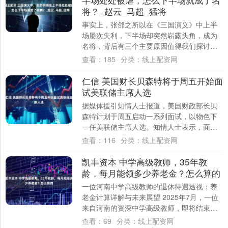
将？_赵云_马超_猛将
事实上，张郃之所以在《三国演义》中上半
场屡次失利，下半场却突然崭露头角，成为
名将，背后有三个主要原因值得我们探讨。
张郃，这位在三国时期颇具争议的名将，常
查看：
185
分类：
线上配资网
常让人....
仁信 美国财长贝森特将于周五开始面
试美联储主席人选
据媒体援引知情人士报道，美国财政部长贝
森特计划于周五启动一系列面试，以物色下
一任美联储主席人选。知情人士表示，面试
过程将于下周继续进行，贝森特将通过面对
查看：
116
分类：
线上配资网
面或视频....
凯丰资本 中学高级教师，35年教
龄，每月能领多少养老金？怎么算的
一位河南中学高级教师的退休待遇透视：养
老金计算详解与未来展望 2025年7月，一位
来自河南的资深中学高级教师，即将结束她
长达35年零1个月的教学生涯，光荣退休。....
查看：
69
分类：
线上配资网