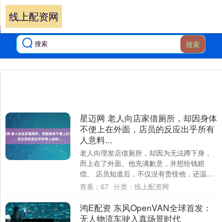
线上配资网
搜索
星迈网 老人向店家借厕所，却因身体
不便上在外面，店员的反应出乎所有
人意料...
老人向理发店借厕所，却因为无法蹲下身，
而上在了外面。他充满歉意，并想给钱赔
偿。 店员知道后，不仅没有责怪他，还温柔
地安慰他，默默打扫善后。 网友：希望每个
查看：
67
分类：
线上配资网
老人出....
鸿E配资 东风OpenVAN全球首发：
无人物流车驶入真场景时代