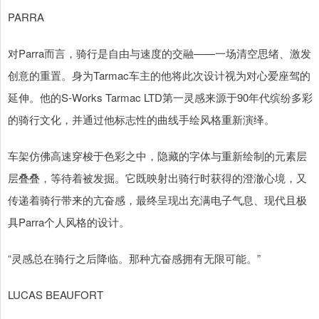
PARRA
对Parra而言，骑行是自由与速度的交融——一场清空思绪、激发
创意的重置。身为Tarmac车主的他将此次设计视为对心爱座驾的
延伸。他的S-Works Tarmac LTD第一灵感来源于90年代缤纷多彩
的骑行文化，并通过他标志性的曲线手绘风格重新演绎。
车架仿佛高速穿梭于色彩之中，隐藏的字体与重新绘制的元素层
层叠叠，等待着被发掘。它既映射出骑行时获得的澄澈心境，又
传递着骑行带来的亢奋感，最终呈现出充满电子气息、现代且极
具Parra个人风格的设计。
“灵感总在骑行之后降临。那种亢奋感拥有无限可能。”
LUCAS BEAUFORT