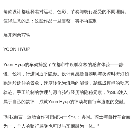
每款设计都诠释着对运动、色彩、节奏与骑行感受的不同理解。
值得注意的是：这些作品一旦售罄，将不再重制。
展开剩余77%
YOON HYUP
Yoon Hyup的车架捕捉了在都市中疾驰穿梭的感官体验——静
谧、锐利，行进间近乎隐形。设计灵感源自黎明与夜骑时街灯如
跑道般延伸的景象，速度转化为流动的能量，凝练成模糊的动态
轨迹。手工绘制的纹理与源自骑行经历的隐秘元素，为SL8注入
属于自己的韵律，成就Yoon Hyup的律动与自行车速度的交融。
“对我而言，这场合作可归结为一个词：协同。骑士与自行车合而
为一，个人的骑行感受也可以与车辆融为一体。”