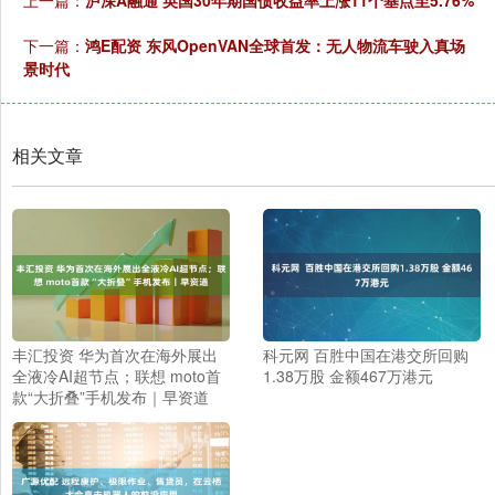
上一篇：
泸深A融通 英国30年期国债收益率上涨11个基点至5.76%
下一篇：
鸿E配资 东风OpenVAN全球首发：无人物流车驶入真场
景时代
相关文章
丰汇投资 华为首次在海外展出
科元网 百胜中国在港交所回购
全液冷AI超节点；联想 moto首
1.38万股 金额467万港元
款“大折叠”手机发布｜早资道