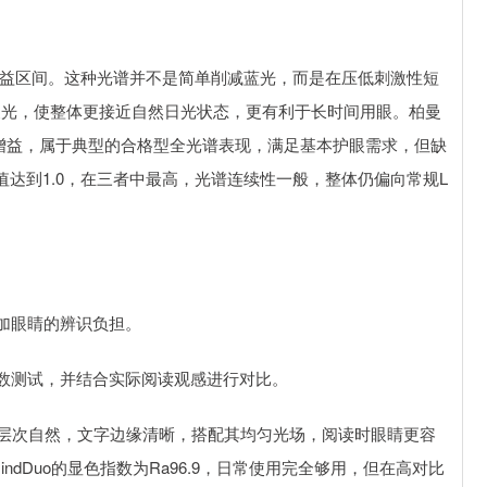
光增益区间。这种光谱并不是简单削减蓝光，而是在压低刺激性短
长波光，使整体更接近自然日光状态，更有利于长时间用眼。柏曼
光增益，属于典型的合格型全光谱表现，满足基本护眼需求，但缺
峰值达到1.0，在三者中最高，光谱连续性一般，整体仍偏向常规L
加眼睛的辨识负担。
数测试，并结合实际阅读观感进行对比。
，色彩层次自然，文字边缘清晰，搭配其均匀光场，阅读时眼睛更容
indDuo的显色指数为Ra96.9，日常使用完全够用，但在高对比