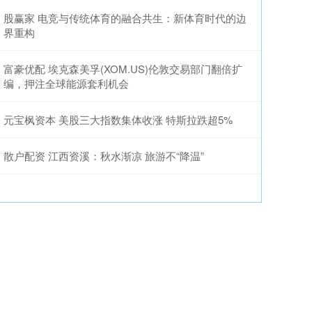
股赢家 电竞与传统体育的融合共生：新体育时代的边
界重构
富豪优配 埃克森美孚(XOM.US)伦敦交易部门翻倍扩
编，押注全球能源套利机会
元宝枫资本 美股三大指数集体收涨 特斯拉跌超5%
散户配资 江西资溪：秋水渐凉 旅游不“降温”