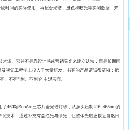
一段时间的实际使用，再配合光谱、显色和眩光等实测数据，来
技术派。它并不是靠设计感或营销曝光来建立认知，而是长期围
构以及视觉工程学上投入了大量研发。书客的产品逻辑很清晰：把
亮、不亮”“刺、不刺”的主观层面。
60颗SunArc三芯片全光谱灯珠，从源头压制415–455nm的
红光护眼技术，通过补充有益红光与绿光，让整体光谱更接近自然日