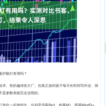
沪深300
4651.31
.24%
-6.85
-0.15%
曼护眼灯有用吗？
技术、有的偏传统大厂。但真正放到孩子每天长时间写作业、阅
不是参数表能完全说明的。
在一起做对比，分别是书客Big1、柏曼M1、明基MindDu