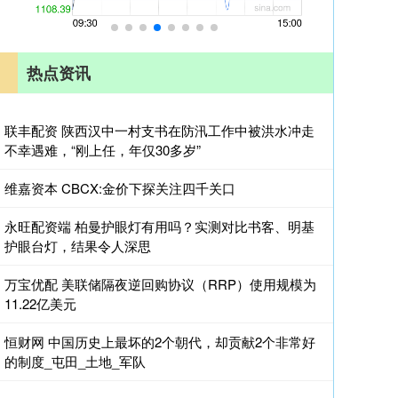
热点资讯
联丰配资 陕西汉中一村支书在防汛工作中被洪水冲走
不幸遇难，“刚上任，年仅30多岁”
维嘉资本 CBCX:金价下探关注四千关口
永旺配资端 柏曼护眼灯有用吗？实测对比书客、明基
护眼台灯，结果令人深思
万宝优配 美联储隔夜逆回购协议（RRP）使用规模为
11.22亿美元
恒财网 中国历史上最坏的2个朝代，却贡献2个非常好
的制度_屯田_土地_军队