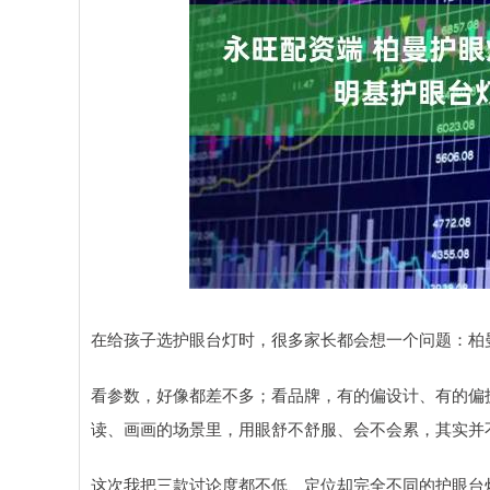
深证成指
14110.12
.92
0.57%
-34.08
-0
在给孩子选护眼台灯时，很多家长都会想一个问题：柏
看参数，好像都差不多；看品牌，有的偏设计、有的偏
读、画画的场景里，用眼舒不舒服、会不会累，其实并
这次我把三款讨论度都不低、定位却完全不同的护眼台灯放