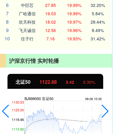
6
中巨芯
27.85
19.99%
32.20%
7
广哈通信
19.03
19.99%
5.84%
8
欣天科技
18.02
19.97%
28.44%
9
飞天诚信
12.56
19.96%
8.49%
10
任子行
7.16
19.93%
31.42%
沪深京行情 实时轮播
北证50
1122.88
创业
3.42
0.30%