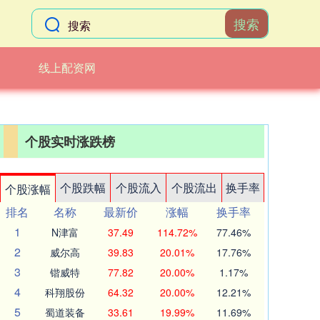
搜索
线上配资网
个股实时涨跌榜
个股跌幅
个股流入
个股流出
换手率
个股涨幅
排名
名称
最新价
涨幅
换手率
1
N津富
37.49
114.72%
77.46%
2
威尔高
39.83
20.01%
17.76%
3
锴威特
77.82
20.00%
1.17%
4
科翔股份
64.32
20.00%
12.21%
5
蜀道装备
33.61
19.99%
11.69%