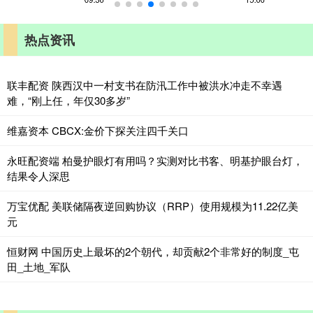
热点资讯
联丰配资 陕西汉中一村支书在防汛工作中被洪水冲走不幸遇
难，“刚上任，年仅30多岁”
维嘉资本 CBCX:金价下探关注四千关口
永旺配资端 柏曼护眼灯有用吗？实测对比书客、明基护眼台灯，
结果令人深思
万宝优配 美联储隔夜逆回购协议（RRP）使用规模为11.22亿美
元
恒财网 中国历史上最坏的2个朝代，却贡献2个非常好的制度_屯
田_土地_军队