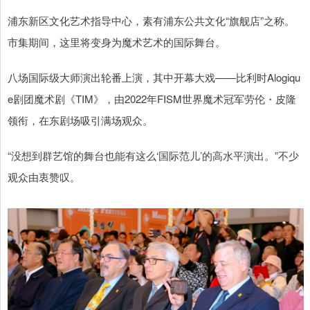
浦东新区文化艺术指导中心，素有浦东公共文化“旗舰店”之称。
市集期间，这里将变身为魔术艺术的国际舞台。
八场国际级大师演出轮番上演，其中开幕大戏——比利时Alogiqu
e剧团魔术剧《TIM》，由2022年FISM世界魔术冠军劳伦・皮隆
领衔，在东剧场吸引满场观众。
“没想到群艺馆的舞台也能有这么‘国际范儿’的高水平演出。”不少
观众由衷赞叹。