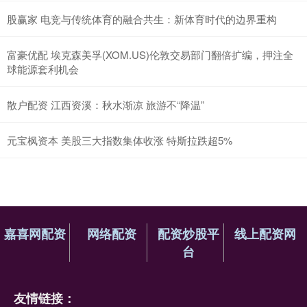
股赢家 电竞与传统体育的融合共生：新体育时代的边界重构
富豪优配 埃克森美孚(XOM.US)伦敦交易部门翻倍扩编，押注全
球能源套利机会
散户配资 江西资溪：秋水渐凉 旅游不“降温”
元宝枫资本 美股三大指数集体收涨 特斯拉跌超5%
嘉喜网配资
网络配资
配资炒股平
线上配资网
台
友情链接：