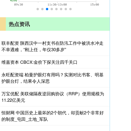
热点资讯
联丰配资 陕西汉中一村支书在防汛工作中被洪水冲走
不幸遇难，“刚上任，年仅30多岁”
维嘉资本 CBCX:金价下探关注四千关口
永旺配资端 柏曼护眼灯有用吗？实测对比书客、明基
护眼台灯，结果令人深思
万宝优配 美联储隔夜逆回购协议（RRP）使用规模为
11.22亿美元
恒财网 中国历史上最坏的2个朝代，却贡献2个非常好
的制度_屯田_土地_军队