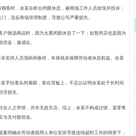
尚有顾客时，余某在柜台闭眼休息，被商场工作人员发现并投诉；
暂关门，违反商场管理制度，导致公司严重损失。
客户挑选商品时，因为太累闭眼休息了一下；短暂闭店也是因为
赔偿金，遂成讼。
司未安排人员顶岗和换班，本身就未保障劳动者休息权益。余某
余某手扶着头闭着眼，靠在背板上，不足以证明余某处于长时间
经济损失。
符合人之常情，并非无故关店。综上，余某不构成过错，某零售
应当支付赔偿金。
该案明确在劳动者因用人单位安排导致连续超时工作的情形下，