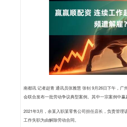
上证指数
3940.04
.40
2.13%
39.68
1.
南都讯 记者赵青 通讯员张雅慧 张钊 9月26日下午
会联合发布一批劳动争议典型案例。其中一宗案例中赢
2021年3月，余某入职某零售公司担任店长，负责管理
工作失职为由解除劳动合同。