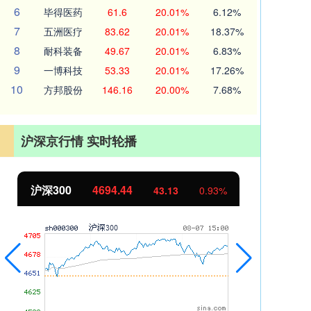
6
毕得医药
61.6
20.01%
6.12%
7
五洲医疗
83.62
20.01%
18.37%
8
耐科装备
49.67
20.01%
6.83%
9
一博科技
53.33
20.01%
17.26%
10
方邦股份
146.16
20.00%
7.68%
沪深京行情 实时轮播
沪深300
4694.44
北
43.13
0.93%