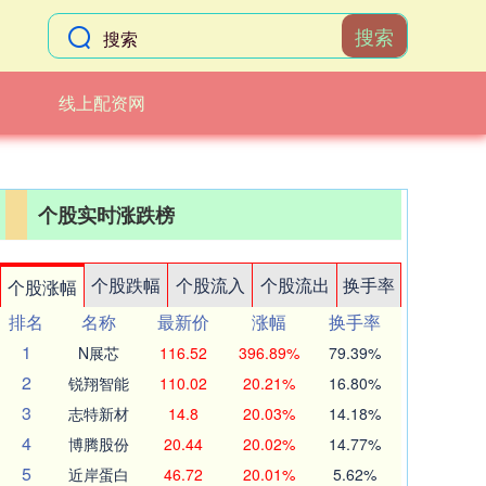
搜索
线上配资网
个股实时涨跌榜
个股跌幅
个股流入
个股流出
换手率
个股涨幅
排名
名称
最新价
涨幅
换手率
1
N展芯
116.52
396.89%
79.39%
2
锐翔智能
110.02
20.21%
16.80%
3
志特新材
14.8
20.03%
14.18%
4
博腾股份
20.44
20.02%
14.77%
5
近岸蛋白
46.72
20.01%
5.62%