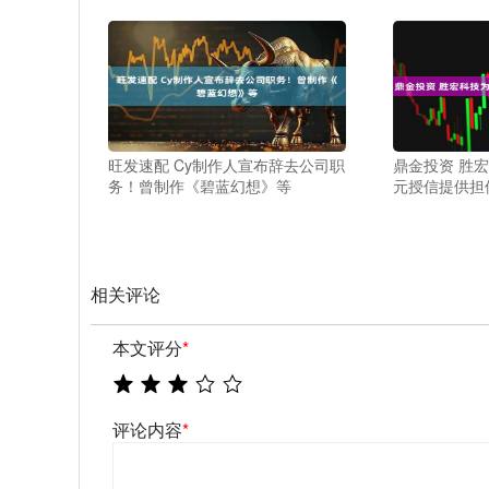
旺发速配 Cy制作人宣布辞去公司职
鼎金投资 胜宏
务！曾制作《碧蓝幻想》等
元授信提供担
相关评论
本文评分
*
评论内容
*