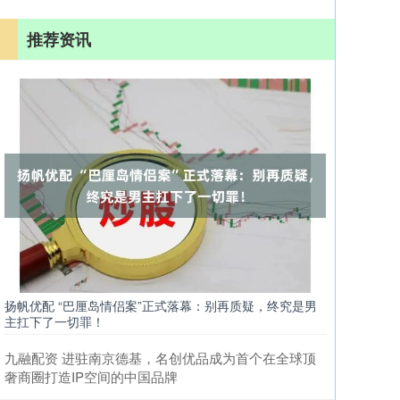
推荐资讯
扬帆优配 “巴厘岛情侣案”正式落幕：别再质疑，终究是男
主扛下了一切罪！
九融配资 进驻南京德基，名创优品成为首个在全球顶
奢商圈打造IP空间的中国品牌