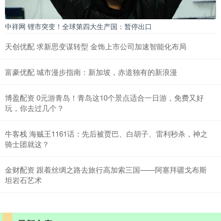
中祥网 锂市突变！全球第四大生产国：暂停出口
天创优配 求新思变谋转型 金饰上市公司加速智能化布局
富豪优配 城市漫步指南：新加坡，赤道独有的新浪漫
博盈配资 0元游青岛！青岛这10个景点适合一日游，免费又好
玩，你去过几个？
牛客栈 海贼王1161话：先后被贾巴、白胡子、雷利秒杀，神之
骑士团就这？
金财配资 跟着丝绸之路去旅行高加索三国——阿塞拜疆戈布斯
坦岩石艺术