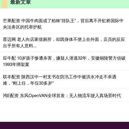
最新文章
芒果配资 中国牛肉面成了柏林“排队王”，背后离不开虹桥国际中
央法务区的托举护航
星迈网 老人向店家借厕所，却因身体不便上在外面，店员的反应
出乎所有人意料...
应牛配 10岁孩子惨遭杀害，嫌疑人潜逃32年，安徽铜陵警方侦破
1993年绑架案
联丰配资 陕西汉中一村支书在防汛工作中被洪水冲走不幸遇
难，“刚上任，年仅30多岁”
鸿E配资 东风OpenVAN全球首发：无人物流车驶入真场景时代