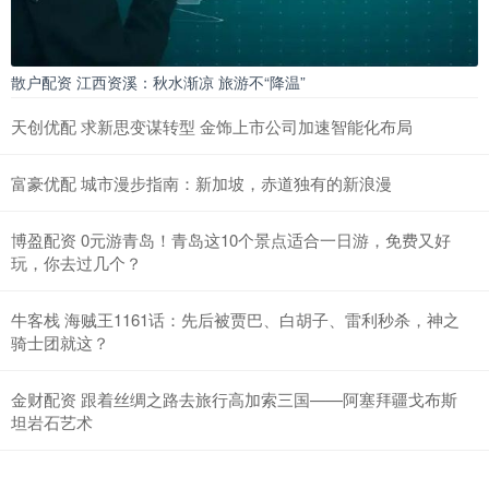
散户配资 江西资溪：秋水渐凉 旅游不“降温”
天创优配 求新思变谋转型 金饰上市公司加速智能化布局
富豪优配 城市漫步指南：新加坡，赤道独有的新浪漫
博盈配资 0元游青岛！青岛这10个景点适合一日游，免费又好
玩，你去过几个？
牛客栈 海贼王1161话：先后被贾巴、白胡子、雷利秒杀，神之
骑士团就这？
金财配资 跟着丝绸之路去旅行高加索三国——阿塞拜疆戈布斯
坦岩石艺术