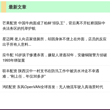
最新文章
芒果配资 中国牛肉面成了柏林“排队王”，背后离不开虹桥国际中
央法务区的托举护航
星迈网 老人向店家借厕所，却因身体不便上在外面，店员的反应
出乎所有人意料...
应牛配 10岁孩子惨遭杀害，嫌疑人潜逃32年，安徽铜陵警方侦破
1993年绑架案
联丰配资 陕西汉中一村支书在防汛工作中被洪水冲走不幸遇
难，“刚上任，年仅30多岁”
鸿E配资 东风OpenVAN全球首发：无人物流车驶入真场景时代