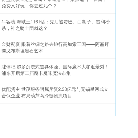
免费又好玩，你去过几个？
牛客栈 海贼王1161话：先后被贾巴、白胡子、雷利秒
杀，神之骑士团就这？
金财配资 跟着丝绸之路去旅行高加索三国——阿塞拜
疆戈布斯坦岩石艺术
涨停吧 超多沉浸式道具体验、国际魔术大咖近景秀！
浦东开启第二届魔卡魔咔魔法市集
优配货主 世茂服务附属斥资2.38亿元与无锡星河成立
合伙企业 布局葫芦岛冷链物流项目