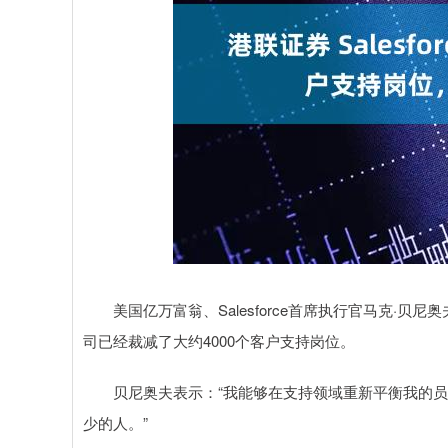
沪深300
4694.44
0.89
1.42%
43.13
0.9
美国亿万富翁、Salesforce首席执行官马克·贝
司已经裁减了大约4000个客户支持岗位。
贝尼奥夫表示：“我能够在支持领域重新平衡我的员工数
少的人。”