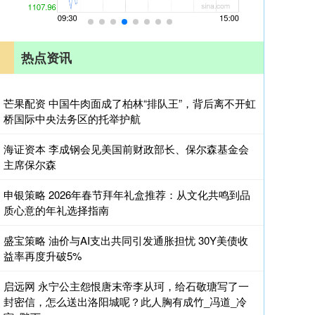
热点资讯
芒果配资 中国牛肉面成了柏林“排队王”，背后离不开虹
桥国际中央法务区的托举护航
海证资本 李成钢会见美国前财政部长、保尔森基金会
主席保尔森
申银策略 2026年春节拜年礼盒推荐：从文化共鸣到品
质心意的年礼选择指南
盛宝策略 油价与AI支出共同引发通胀担忧 30Y美债收
益率再度升破5%
启远网 永宁公主怨恨唐末帝李从珂，给石敬瑭写了一
封密信，怎么送出洛阳城呢？此人胸有成竹_冯道_冷