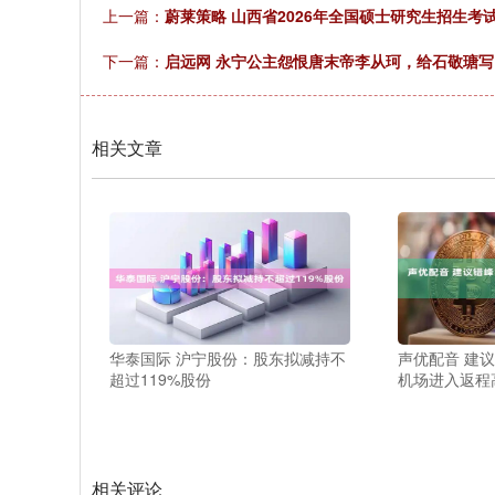
上一篇：
蔚莱策略 山西省2026年全国硕士研究生招生考
下一篇：
启远网 永宁公主怨恨唐末帝李从珂，给石敬瑭写
相关文章
华泰国际 沪宁股份：股东拟减持不
声优配音 建
超过119%股份
机场进入返程
相关评论