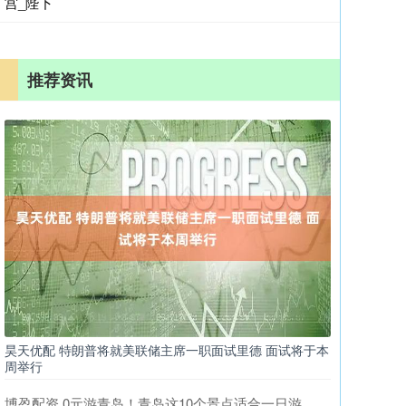
宫_陛下
推荐资讯
昊天优配 特朗普将就美联储主席一职面试里德 面试将于本
周举行
博盈配资 0元游青岛！青岛这10个景点适合一日游，