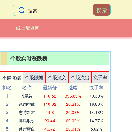
搜索
线上配资网
个股实时涨跌榜
个股跌幅
个股流入
个股流出
换手率
个股涨幅
排名
名称
最新价
涨幅
换手率
1
N展芯
116.52
396.89%
79.39%
2
锐翔智能
110.02
20.21%
16.80%
3
志特新材
14.8
20.03%
14.18%
4
博腾股份
20.44
20.02%
14.77%
5
近岸蛋白
46.72
20.01%
5.62%