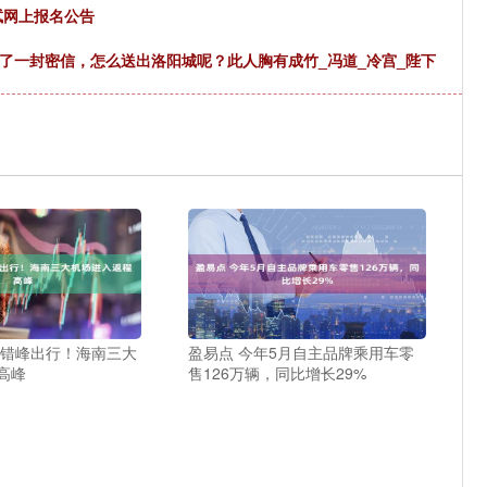
试网上报名公告
了一封密信，怎么送出洛阳城呢？此人胸有成竹_冯道_冷宫_陛下
议错峰出行！海南三大
盈易点 今年5月自主品牌乘用车零
高峰
售126万辆，同比增长29%