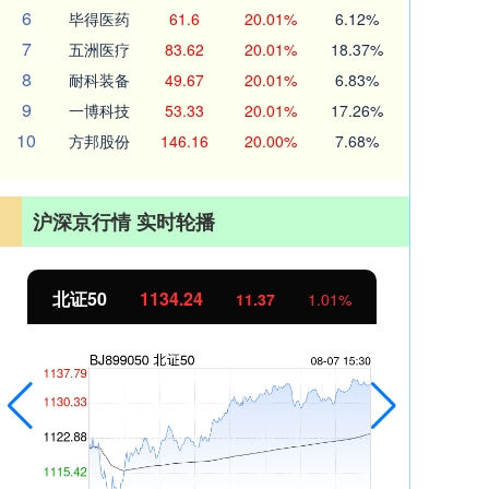
6
毕得医药
61.6
20.01%
6.12%
7
五洲医疗
83.62
20.01%
18.37%
8
耐科装备
49.67
20.01%
6.83%
9
一博科技
53.33
20.01%
17.26%
10
方邦股份
146.16
20.00%
7.68%
沪深京行情 实时轮播
创业板指
3563.12
基
47.56
1.35%