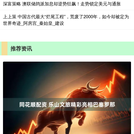
深富策略 澳联储鸽派加息却逆势狂飙！走势锁定美元与通胀
上上策 中国古代最大“烂尾工程”，荒废了2000年，如今却被定为
世界奇迹_阿房宫_秦始皇_建设
推荐资讯