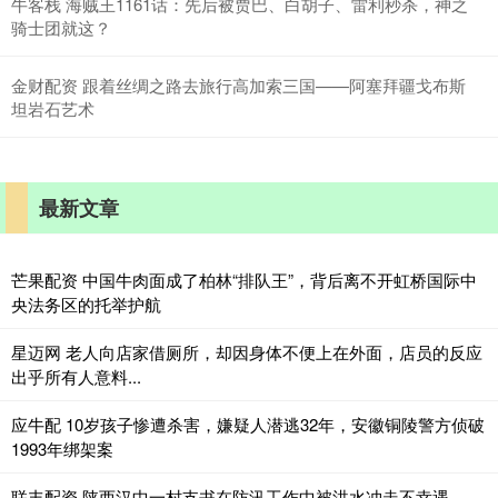
牛客栈 海贼王1161话：先后被贾巴、白胡子、雷利秒杀，神之
骑士团就这？
金财配资 跟着丝绸之路去旅行高加索三国——阿塞拜疆戈布斯
坦岩石艺术
最新文章
芒果配资 中国牛肉面成了柏林“排队王”，背后离不开虹桥国际中
央法务区的托举护航
星迈网 老人向店家借厕所，却因身体不便上在外面，店员的反应
出乎所有人意料...
应牛配 10岁孩子惨遭杀害，嫌疑人潜逃32年，安徽铜陵警方侦破
1993年绑架案
联丰配资 陕西汉中一村支书在防汛工作中被洪水冲走不幸遇