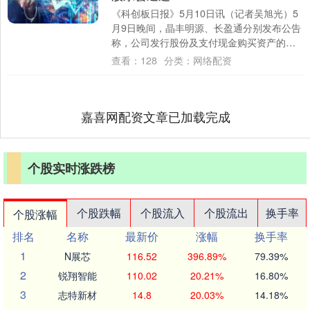
《科创板日报》5月10日讯（记者吴旭光）5
月9日晚间，晶丰明源、长盈通分别发布公告
称，公司发行股份及支付现金购买资产的议
案均获股东大会审议通过。 这意味着两家
查看：
128
分类：
网络配资
公....
嘉喜网配资文章已加载完成
个股实时涨跌榜
个股跌幅
个股流入
个股流出
换手率
个股涨幅
排名
名称
最新价
涨幅
换手率
1
N展芯
116.52
396.89%
79.39%
2
锐翔智能
110.02
20.21%
16.80%
3
志特新材
14.8
20.03%
14.18%