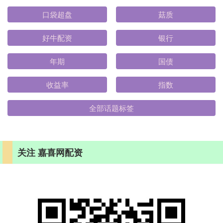
口袋超盘
菇质
好牛配资
银行
年期
国债
收益率
指数
全部话题标签
关注 嘉喜网配资