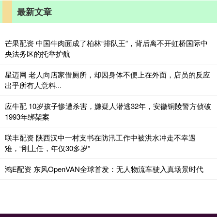
最新文章
芒果配资 中国牛肉面成了柏林“排队王”，背后离不开虹桥国际中
央法务区的托举护航
星迈网 老人向店家借厕所，却因身体不便上在外面，店员的反应
出乎所有人意料...
应牛配 10岁孩子惨遭杀害，嫌疑人潜逃32年，安徽铜陵警方侦破
1993年绑架案
联丰配资 陕西汉中一村支书在防汛工作中被洪水冲走不幸遇
难，“刚上任，年仅30多岁”
鸿E配资 东风OpenVAN全球首发：无人物流车驶入真场景时代