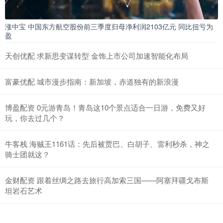
涨中宝 中国东方航空股份前三季度归母净利润2103亿元 同比扭亏为
盈
天创优配 求新思变谋转型 金饰上市公司加速智能化布局
富豪优配 城市漫步指南：新加坡，赤道独有的新浪漫
博盈配资 0元游青岛！青岛这10个景点适合一日游，免费又好
玩，你去过几个？
牛客栈 海贼王1161话：先后被贾巴、白胡子、雷利秒杀，神之
骑士团就这？
金财配资 跟着丝绸之路去旅行高加索三国——阿塞拜疆戈布斯
坦岩石艺术