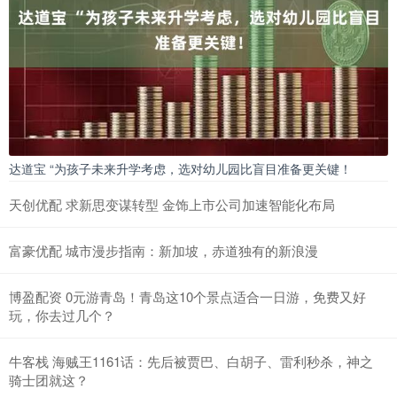
达道宝 “为孩子未来升学考虑，选对幼儿园比盲目准备更关键！
天创优配 求新思变谋转型 金饰上市公司加速智能化布局
富豪优配 城市漫步指南：新加坡，赤道独有的新浪漫
博盈配资 0元游青岛！青岛这10个景点适合一日游，免费又好
玩，你去过几个？
牛客栈 海贼王1161话：先后被贾巴、白胡子、雷利秒杀，神之
骑士团就这？