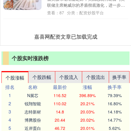
联储主席鲍威尔的矛盾彻底激化，进一步加
剧了市场的紧张情绪。另据日程安排，美联
查看：
87
分类：
配资炒股平台
储将....
嘉喜网配资文章已加载完成
个股实时涨跌榜
个股跌幅
个股流入
个股流出
换手率
个股涨幅
排名
名称
最新价
涨幅
换手率
1
N展芯
116.52
396.89%
79.39%
2
锐翔智能
110.02
20.21%
16.80%
3
志特新材
14.8
20.03%
14.18%
4
博腾股份
20.44
20.02%
14.77%
5
近岸蛋白
46.72
20.01%
5.62%