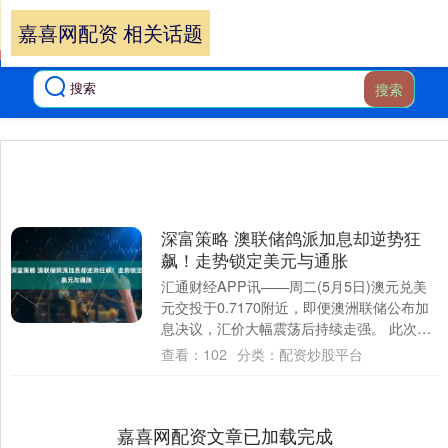
嘉喜网配资 相关话题
搜索
深富策略 澳联储鸽派加息却逆势狂
飙！走势锁定美元与通胀
汇通财经APP讯——周二(5月5日)澳元兑美
元交投于0.7170附近，即便澳洲联储公布加
息决议，汇价大幅震荡后持续走强。 此次加
息完全符合市场普遍预期，利好兑现....
查看：
102
分类：
配资炒股平台
嘉喜网配资文章已加载完成