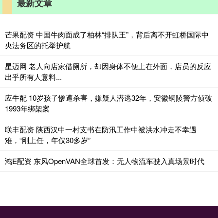
最新文章
芒果配资 中国牛肉面成了柏林“排队王”，背后离不开虹桥国际中
央法务区的托举护航
星迈网 老人向店家借厕所，却因身体不便上在外面，店员的反应
出乎所有人意料...
应牛配 10岁孩子惨遭杀害，嫌疑人潜逃32年，安徽铜陵警方侦破
1993年绑架案
联丰配资 陕西汉中一村支书在防汛工作中被洪水冲走不幸遇
难，“刚上任，年仅30多岁”
鸿E配资 东风OpenVAN全球首发：无人物流车驶入真场景时代