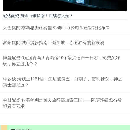
冠达配资 黄金白银猛涨！后续怎么走？
天创优配 求新思变谋转型 金饰上市公司加速智能化布局
富豪优配 城市漫步指南：新加坡，赤道独有的新浪漫
博盈配资 0元游青岛！青岛这10个景点适合一日游，免费又好
玩，你去过几个？
牛客栈 海贼王1161话：先后被贾巴、白胡子、雷利秒杀，神之
骑士团就这？
金财配资 跟着丝绸之路去旅行高加索三国——阿塞拜疆戈布斯
坦岩石艺术