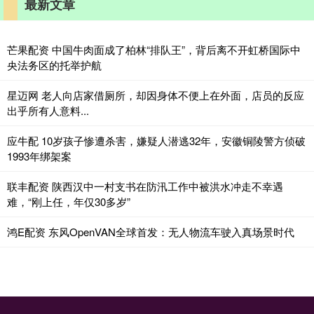
最新文章
芒果配资 中国牛肉面成了柏林“排队王”，背后离不开虹桥国际中
央法务区的托举护航
星迈网 老人向店家借厕所，却因身体不便上在外面，店员的反应
出乎所有人意料...
应牛配 10岁孩子惨遭杀害，嫌疑人潜逃32年，安徽铜陵警方侦破
1993年绑架案
联丰配资 陕西汉中一村支书在防汛工作中被洪水冲走不幸遇
难，“刚上任，年仅30多岁”
鸿E配资 东风OpenVAN全球首发：无人物流车驶入真场景时代