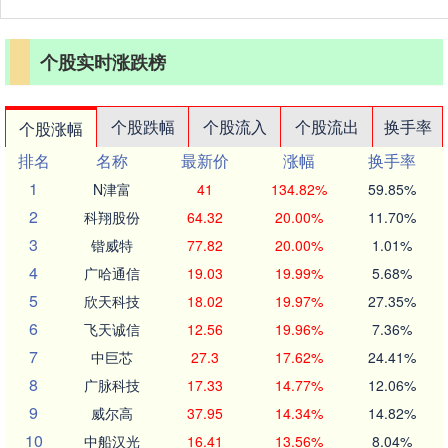
个股实时涨跌榜
个股跌幅
个股流入
个股流出
换手率
个股涨幅
排名
名称
最新价
涨幅
换手率
1
N津富
41
134.82%
59.85%
2
科翔股份
64.32
20.00%
11.70%
3
锴威特
77.82
20.00%
1.01%
4
广哈通信
19.03
19.99%
5.68%
5
欣天科技
18.02
19.97%
27.35%
6
飞天诚信
12.56
19.96%
7.36%
7
中巨芯
27.3
17.62%
24.41%
8
广脉科技
17.33
14.77%
12.06%
9
威尔高
37.95
14.34%
14.82%
10
中船汉光
16.41
13.56%
8.04%