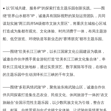
● 以“区域共建、服务IP”的探索打造主题乐园创新实践。——围
绕“世界山水都市”IP，诚邀具有国际视野的策划运营团队，共同
谋划实施“两江四岸5A级都市文旅大景区”，将重庆主城核心区域
打造成为集都市观光、文化体验、时尚消费于一体，布局主题游
船、低空游览、环绕轨道等新业态的“赛博朋克”都市主题乐园。
——围绕“壮美长江三峡”IP，以长江国家文化公园建设为载体，
诚邀合作伙伴携手黄金游轮打造“壮美长江三峡文化集合体”，串
联长江流域文旅地标，通过实景演艺、数字展陈等手段，在移动
的主题乐园中生动演绎长江三峡的千年文脉。
——围绕“多彩风情武陵”IP，聚焦渝东南武陵山区，诚邀合作伙
伴共同探索打造集生态农业、民俗文化、休闲旅游于一体的“农文
旅融合”全国示范性主题乐园，以少数民族文化为引领，整合古
镇、村落、自然景观与中式农耕文化体验，让武陵的风情更加多