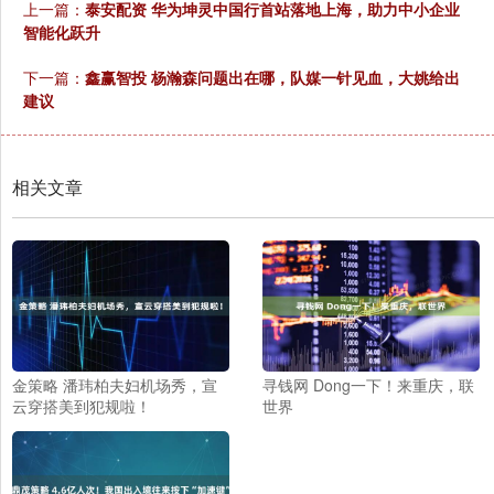
上一篇：
泰安配资 华为坤灵中国行首站落地上海，助力中小企业
智能化跃升
下一篇：
鑫赢智投 杨瀚森问题出在哪，队媒一针见血，大姚给出
建议
相关文章
金策略 潘玮柏夫妇机场秀，宣
寻钱网 Dong一下！来重庆，联
云穿搭美到犯规啦！
世界