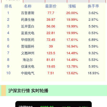
排名
名称
最新价
涨幅
换手率
1
百普赛斯
77.7
20.00%
3.62%
2
药康生物
39.97
19.99%
2.97%
3
近岸蛋白
56.06
19.99%
5.56%
4
蓝盾光电
22.81
19.99%
0.53%
5
毕得医药
72.45
17.61%
6.89%
6
普瑞眼科
39
16.94%
5.59%
7
义翘神州
123.5
14.48%
9.32%
8
海达尔
81.61
14.48%
5.53%
9
信濠光电
19.65
13.78%
5.95%
10
中能电气
7.51
13.62%
18.93%
沪深京行情 实时轮播