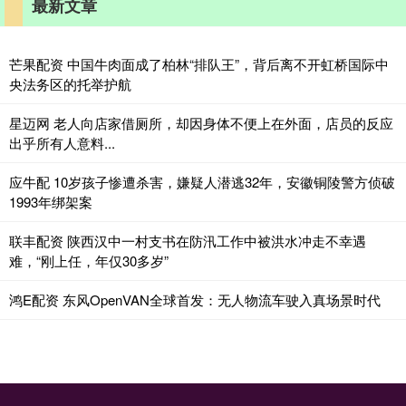
最新文章
芒果配资 中国牛肉面成了柏林“排队王”，背后离不开虹桥国际中
央法务区的托举护航
星迈网 老人向店家借厕所，却因身体不便上在外面，店员的反应
出乎所有人意料...
应牛配 10岁孩子惨遭杀害，嫌疑人潜逃32年，安徽铜陵警方侦破
1993年绑架案
联丰配资 陕西汉中一村支书在防汛工作中被洪水冲走不幸遇
难，“刚上任，年仅30多岁”
鸿E配资 东风OpenVAN全球首发：无人物流车驶入真场景时代