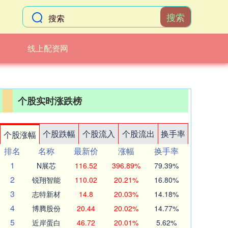
搜索
线上配资网
个股实时涨跌榜
个股跌幅
个股流入
个股流出
换手率
个股涨幅
排名
名称
最新价
涨幅
换手率
1
N展芯
116.52
396.89%
79.39%
2
锐翔智能
110.02
20.21%
16.80%
3
志特新材
14.8
20.03%
14.18%
4
博腾股份
20.44
20.02%
14.77%
5
近岸蛋白
46.72
20.01%
5.62%